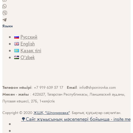
Языки
Русский
English
Қазақ тілі
Oʻzbek
Телефон нөмірі
: +7 919 639 57 17
Email
: info@shponirovka.com
Мекен - жайы
: 422627, Татарстан Республикасы, Лаишевский ауданы,
Луговая көшесі, 27Б, 1-кеңістік
Copyright © 2020
ЖШҚ "Шпонировка"
. Барлық құқықтар сақталған.
🌳Сайт жұмысының мәселелері бойынша - insite.me