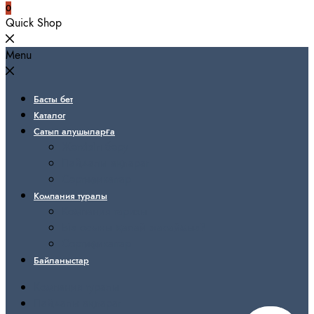
0
Quick Shop
Menu
Басты бет
Каталог
Сатып алушыларға
Жеткізіп беру
Пайдалы ақпарат
Сертификаттар
Компания туралы
Компания тарихы
Біз осыны қалай жасаймыз?
Сертификаттар
Байланыстар
Компания туралы
Пайдалы ақпарат