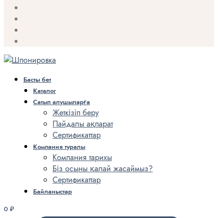
Басты бет
Каталог
Сатып алушыларға
Жеткізіп беру
Пайдалы ақпарат
Сертификаттар
Компания туралы
Компания тарихы
Біз осыны қалай жасаймыз?
Сертификаттар
Байланыстар
0
₽