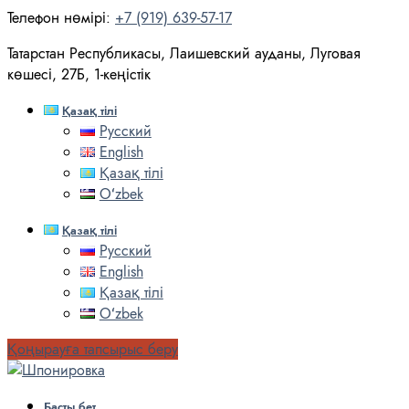
Телефон нөмірі:
+7 (919) 639-57-17
Татарстан Республикасы, Лаишевский ауданы, Луговая
көшесі, 27Б, 1-кеңістік
Қазақ тілі
Русский
English
Қазақ тілі
Oʻzbek
Қазақ тілі
Русский
English
Қазақ тілі
Oʻzbek
Қоңырауға тапсырыс беру
Басты бет