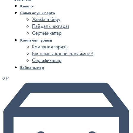
Каталог
Сатып алушыларға
Жеткізіп беру
Пайдалы ақпарат
Сертификаттар
Компания туралы
Компания тарихы
Біз осыны қалай жасаймыз?
Сертификаттар
Байланыстар
0
₽