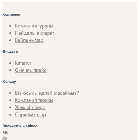
Компания
Компания туралы
Пайдалы ақпарат
Байланыстар
Өнімдер
Каталог
Скачать прайс
Қолдау
Біз осыны қалай жасаймыз?
Компания тарихы
Жеткізіп беру
Сертификаттар
Әлеуметтік желілер