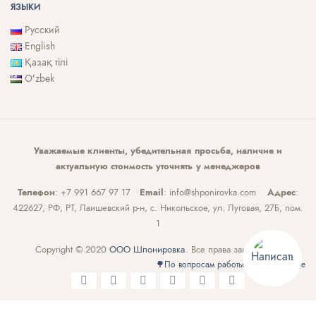
ЯЗЫКИ
Русский
English
Қазақ тілі
Oʻzbek
Уважаемые клиенты, убедительная просьба, наличие и
актуальную стоимость уточнять у менеджеров
Телефон
: +7 991 667 97 17
Email
: info@shponirovka.com
Адрес
:
422627, РФ, РТ, Лаишевский р-н, с. Никольское, ул. Луговая, 27Б, пом.
1
Copyright © 2020
ООО Шпонировка
. Все права защищены.
🌳По вопросам работы сайта - insite.me
Call Now Button